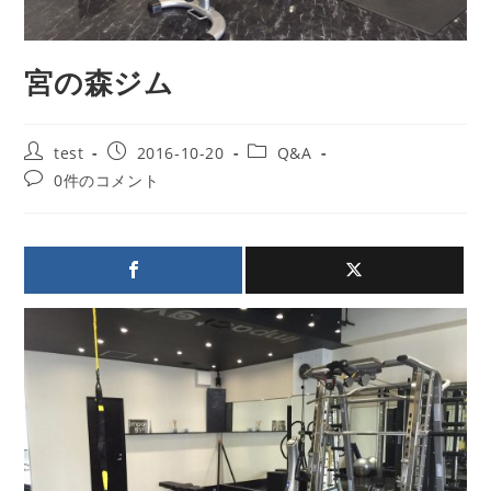
宮の森ジム
投
投
投
test
2016-10-20
Q&A
稿
稿
稿
投
0件のコメント
者:
公
カ
稿
開
テ
コ
日:
ゴ
メ
リ
ン
ー:
ト: