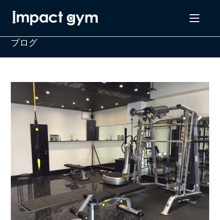
コ
ン
テ
ブログ
ン
ツ
へ
ス
キ
ッ
プ