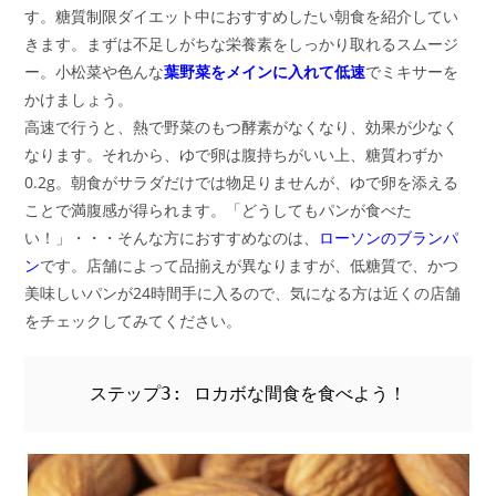
す。糖質制限ダイエット中におすすめしたい朝食を紹介してい
きます。まずは不足しがちな栄養素をしっかり取れるスムージ
ー。小松菜や色んな
葉野菜をメインに入れて低速
でミキサーを
かけましょう。
高速で行うと、熱で野菜のもつ酵素がなくなり、効果が少なく
なります。それから、ゆで卵は腹持ちがいい上、糖質わずか
0.2g。朝食がサラダだけでは物足りませんが、ゆで卵を添える
ことで満腹感が得られます。「どうしてもパンが食べた
い！」・・・そんな方におすすめなのは、
ローソンのブランパ
ン
です。店舗によって品揃えが異なりますが、低糖質で、かつ
美味しいパンが24時間手に入るので、気になる方は近くの店舗
をチェックしてみてください。
ステップ3: ロカボな間食を食べよう！