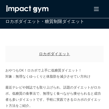
コ
ン
テ
ロカボダイエット・糖質制限ダイエット
ン
ツ
へ
ス
キ
ッ
ロカボダイエット
プ
おやつもOK！ロカボで上手に低糖質ダイエット！
対象：無理なくゆっくりと体脂肪を減少させてい方向け
最近テレビや雑誌でも取り上げられ、話題のダイエットがロカ
ボ。低糖質の食事法で、無理なく食べながら痩せられると成功
者も多いダイエットです。手軽に実践できるロカボのダイエッ
ト方法をご紹介。