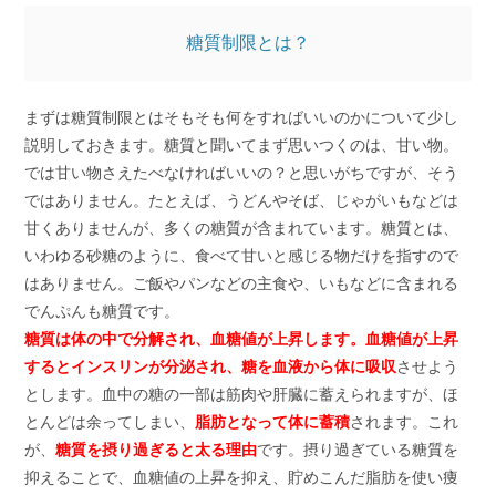
糖質制限とは？
まずは糖質制限とはそもそも何をすればいいのかについて少し
説明しておきます。糖質と聞いてまず思いつくのは、甘い物。
では甘い物さえたべなければいいの？と思いがちですが、そう
ではありません。たとえば、うどんやそば、じゃがいもなどは
甘くありませんが、多くの糖質が含まれています。糖質とは、
いわゆる砂糖のように、食べて甘いと感じる物だけを指すので
はありません。ご飯やパンなどの主食や、いもなどに含まれる
でんぷんも糖質です。
糖質は体の中で分解され、血糖値が上昇します。血糖値が上昇
するとインスリンが分泌され、
糖を血液から体に吸収
させよう
とします。血中の糖の一部は筋肉や肝臓に蓄えられますが、ほ
とんどは余ってしまい、
脂肪となって体に蓄積
されます。これ
が、
糖質を摂り過ぎると太る理由
です。摂り過ぎている糖質を
抑えることで、血糖値の上昇を抑え、貯めこんだ脂肪を使い痩