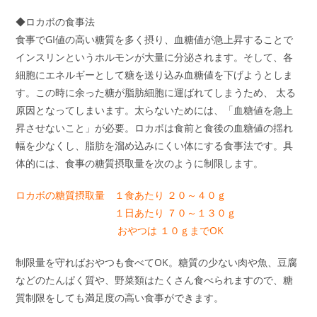
◆ロカボの食事法
食事でGI値の高い糖質を多く摂り、血糖値が急上昇することで
インスリンというホルモンが大量に分泌されます。そして、各
細胞にエネルギーとして糖を送り込み血糖値を下げようとしま
す。この時に余った糖が脂肪細胞に運ばれてしまうため、 太る
原因となってしまいます。太らないためには、「血糖値を急上
昇させないこと」が必要。ロカボは食前と食後の血糖値の揺れ
幅を少なくし、脂肪を溜め込みにくい体にする食事法です。具
体的には、食事の糖質摂取量を次のように制限します。
ロカボの糖質摂取量
１食あたり ２０～４０ｇ
１日あたり ７０～１３０ｇ
おやつは １０ｇまでOK
制限量を守ればおやつも食べてOK。糖質の少ない肉や魚、豆腐
などのたんぱく質や、野菜類はたくさん食べられますので、糖
質制限をしても満足度の高い食事ができます。