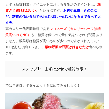
カボ（糖質制限）ダイエットにおける食生活のポイントは、
糖
質さえ避ければいい
、という点です。
お肉や豆腐、きのこな
ど、糖質の低い食品であればお腹いっぱいになるまで食べて大
丈夫。
高カロリー代表調味料である
マヨネーズ（カロリーハーフは糖
質高いのでNG）
も、糖質は低いので量に気をつければ問題あり
ません。根菜類は糖質が高いものが多いのですが（れんこん１
００gあたり約１５ｇ）、
葉物野菜や豆類は好きなだけ
食べられ
ます。
ステップ1: まずは夕食で糖質制限！
では早速ロカボダイエットを始めてみましょう！