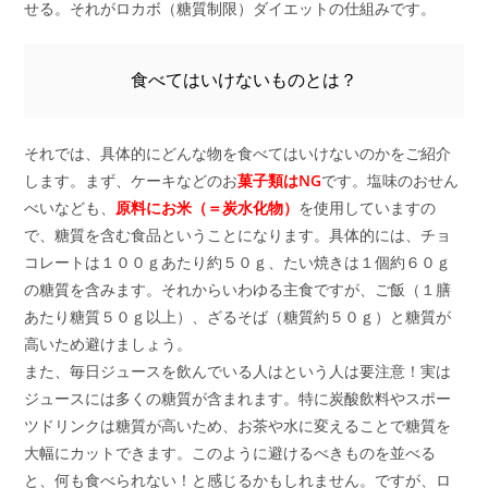
せる。それがロカボ（糖質制限）ダイエットの仕組みです。
食べてはいけないものとは？
それでは、具体的にどんな物を食べてはいけないのかをご紹介
します。まず、ケーキなどのお
菓子類はNG
です。塩味のおせん
べいなども、
原料にお米（＝炭水化物）
を使用していますの
で、糖質を含む食品ということになります。具体的には、チョ
コレートは１００ｇあたり約５０ｇ、たい焼きは１個約６０ｇ
の糖質を含みます。それからいわゆる主食ですが、ご飯（１膳
あたり糖質５０ｇ以上）、ざるそば（糖質約５０ｇ）と糖質が
高いため避けましょう。
また、毎日ジュースを飲んでいる人はという人は要注意！実は
ジュースには多くの糖質が含まれます。特に炭酸飲料やスポー
ツドリンクは糖質が高いため、お茶や水に変えることで糖質を
大幅にカットできます。このように避けるべきものを並べる
と、何も食べられない！と感じるかもしれません。ですが、ロ