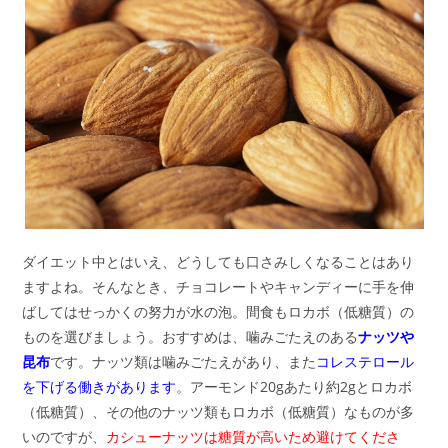
ダイエット中とはいえ、どうしても口さみしくなることはあり
ますよね。そんなとき、チョコレートやキャンディーに手を伸
ばしてはせっかくの努力が水の泡。間食もロカボ（低糖質）の
ものを選びましょう。おすすめは、噛みごたえのある
ナッツや
昆布
です。ナッツ類は噛みごたえがあり、また
コレステロール
を下げる働きがあります
。アーモンド20gあたり約2gとロカボ
（低糖質）、その他のナッツ類もロカボ（低糖質）なものが多
いのですが、
カシューナッツは糖質が高いため避けてくださ