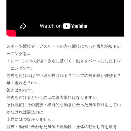
スポーツ競技者・アスリートの方へ競技に合った機能的なトレ
ーニングを…
トレーニングの原理・原則に基づく、動きをベースにしたトレ
ーニングです。
筋肉を付ければ早い球が投げれる？ゴルフの飛距離が伸びる？
早く走れる？etc…
答えはnoです。
筋肉を付けるというのは勿論大事にはなりますが、
それ以前にその競技・機能的な動きに合った身体作りをしてい
かなければ競技力の
上昇にはつながりません。
競技・動作に合わせた身体の連動性・身体の動かし方を教育