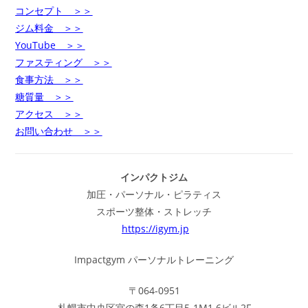
コンセプト ＞＞
ジム料金 ＞＞
YouTube ＞＞
ファスティング ＞＞
食事方法 ＞＞
糖質量 ＞＞
アクセス ＞＞
お問い合わせ ＞＞
インパクトジム
加圧・パーソナル・ピラティス
スポーツ整体・ストレッチ
https://igym.jp
Impactgym パーソナルトレーニング
〒064-0951
札幌市中央区宮の森1条6丁目5-1M1.6ビル2F