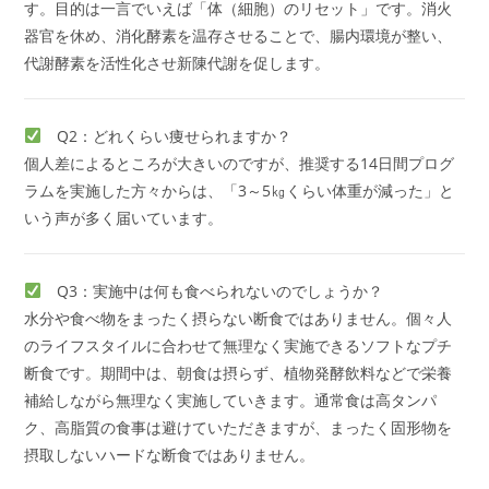
す。目的は一言でいえば「体（細胞）のリセット」です。消火
器官を休め、消化酵素を温存させることで、腸内環境が整い、
代謝酵素を活性化させ新陳代謝を促します。
Q2：どれくらい痩せられますか？
個人差によるところが大きいのですが、推奨する14日間プログ
ラムを実施した方々からは、「3～5㎏くらい体重が減った」と
いう声が多く届いています。
Q3：実施中は何も食べられないのでしょうか？
水分や食べ物をまったく摂らない断食ではありません。個々人
のライフスタイルに合わせて無理なく実施できるソフトなプチ
断食です。期間中は、朝食は摂らず、植物発酵飲料などで栄養
補給しながら無理なく実施していきます。通常食は高タンパ
ク、高脂質の食事は避けていただきますが、まったく固形物を
摂取しないハードな断食ではありません。