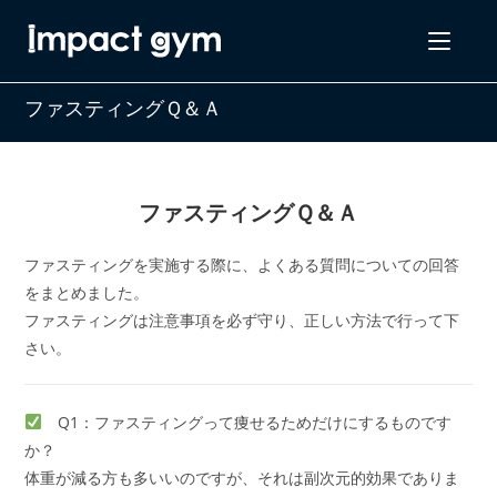
コ
ン
テ
ン
ファスティングＱ＆Ａ
ツ
へ
ス
キ
ファスティングＱ＆Ａ
ッ
プ
ファスティングを実施する際に、よくある質問についての回答
をまとめました。
ファスティングは注意事項を必ず守り、正しい方法で行って下
さい。
Q1：ファスティングって痩せるためだけにするものです
か？
体重が減る方も多いいのですが、それは副次元的効果でありま