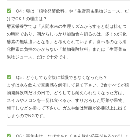
Q4：朝は「植物発酵飲料」や「生野菜＆果物ジュース」だ
けでOK！の理由は？
酵素栄養学では「人間本来の生理リズムからすると朝は排せつ
の時間であり、朝からしっかり加熱食を摂るのは、多くの消化
酵素の無駄遣いとなる」と考えられています。食べるのなら消
化酵素に負担のかからない「植物発酵飲料」または「生野菜＆
果物ジュース」だけで十分です。
Q5：どうしても空腹に我慢できなくなったら？
まずは水を飲んで空腹感を解消して見て下さい。3食すべてが植
物発酵飲料だけの日で、どうしても耐えられなくなった方は、
スイカやメロンを一切れ食べるか、すりおろした野菜や果物、
梅干しなどを摂って下さい。ガムや飴は胃酸が必要以上に出て
しまうのでNGです。
Q6：実施中は、なぜ水をたくさん飲む必要があるのでしょ