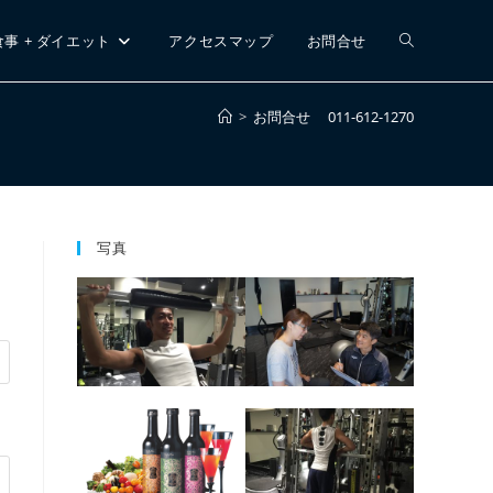
ウ
食事 + ダイエット
アクセスマップ
お問合せ
>
お問合せ 011-612-1270
ェ
ブ
写真
サ
イ
ト