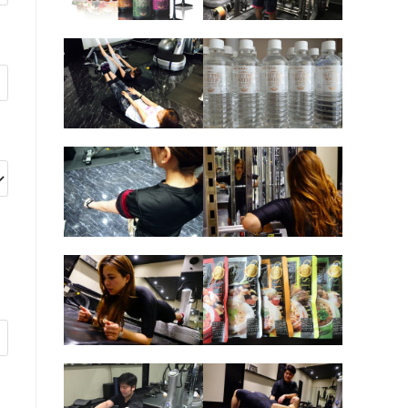
の
検
索
を
ト
グ