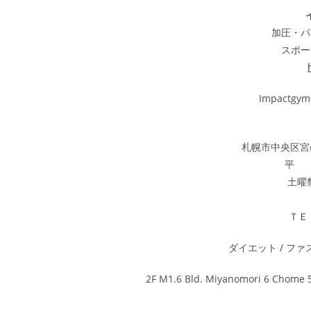
加圧・パ
スポー
Impact
札幌市中央区宮の
平 日 
土曜祭
ＴＥＬ
ダイエット / ファ
2F M1.6 Bld. Miyanomori 6 Chome 5