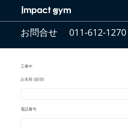
コ
ン
テ
ン
お問合せ 011-612-1270
ツ
へ
ス
キ
ッ
工事中
プ
お名前 (必須)
電話番号