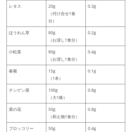
レタス
20g
0.3g
（付け合せ1食
分）
ほうれん草
80g
0.2g
（お浸し1食分）
小松菜
80g
0.4g
（お浸し1食分）
春菊
15g
0.1g
（1本）
チンゲン菜
100g
0.8g
（大1株）
菜の花
50g
0.8g
（和え物1食分）
ブロッコリー
50g
0.4g