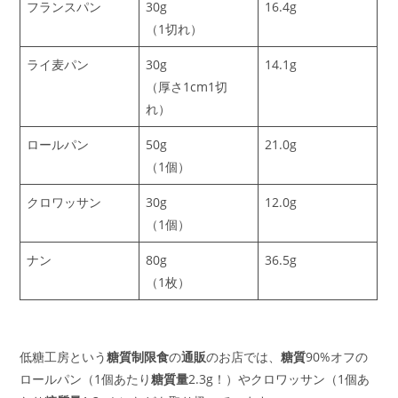
フランスパン
30g
16.4g
（1切れ）
ライ麦パン
30g
14.1g
（厚さ1cm1切
れ）
ロールパン
50g
21.0g
（1個）
クロワッサン
30g
12.0g
（1個）
ナン
80g
36.5g
（1枚）
低糖工房という
糖質制限食
の
通販
のお店では、
糖質
90%オフの
ロールパン（1個あたり
糖質量
2.3g！）やクロワッサン（1個あ