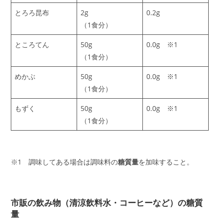
とろろ昆布
2g
0.2g
（1食分）
ところてん
50g
0.0g ※1
（1食分）
めかぶ
50g
0.0g ※1
（1食分）
もずく
50g
0.0g ※1
（1食分）
※1 調味してある場合は調味料の
糖質量
を加味すること。
市販の飲み物（清涼飲料水・コーヒーなど）の糖質
量