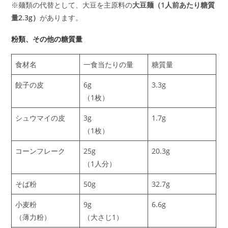
※麺類の代替として、大豆を主原料の
大豆麺（1人前あたり糖質
量2.3g）
があります。
粉類、その他の糖質量
食材名
一食当たりの量
糖質量
餃子の皮
6g
3.3g
（1枚）
シュウマイの皮
3g
1.7g
（1枚）
コーンフレーク
25g
20.3g
（1人分）
そば粉
50g
32.7g
小麦粉
9g
6.6g
（薄力粉）
（大さじ1）