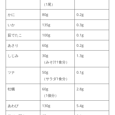
（1尾）
かに
80g
0.2g
いか
135g
0.3g
茹でたこ
100g
0.1g
あさり
60g
0.2g
しじみ
30g
1.3g
（みそ汁1食分）
ツナ
50g
0.1g
（サラダ1食分）
牡蠣
60g
2.8g
（1個分）
あわび
130g
5.4g