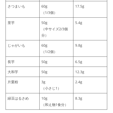
さつまいも
60g
17.5g
（1/3個）
里芋
50g
5.4g
（中サイズ2/3個
分）
じゃがいも
60g
9.8g
（1/2個）
長芋
50g
6.5g
大和芋
50g
12.3g
片栗粉
3g
2.4g
（小さじ1）
緑豆はるさめ
10g
8.3g
（和え物1食分）