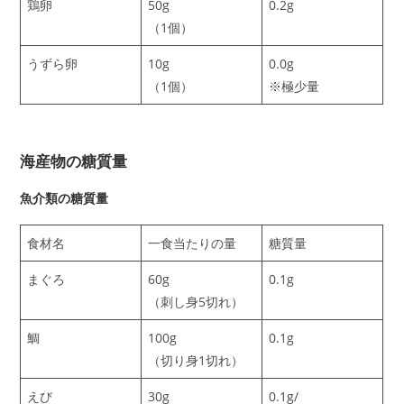
鶏卵
50g
0.2g
（1個）
うずら卵
10g
0.0g
（1個）
※極少量
海産物の糖質量
魚介類の糖質量
食材名
一食当たりの量
糖質量
まぐろ
60g
0.1g
（刺し身5切れ）
鯛
100g
0.1g
（切り身1切れ）
えび
30g
0.1g/