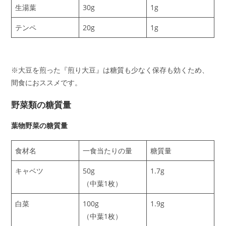
生湯葉
30g
1g
テンペ
20g
1g
※大豆を煎った『煎り大豆』は糖質も少なく保存も効くため、
間食におススメです。
野菜類の糖質量
葉物野菜の糖質量
食材名
一食当たりの量
糖質量
キャベツ
50g
1.7g
（中葉1枚）
白菜
100g
1.9g
（中葉1枚）