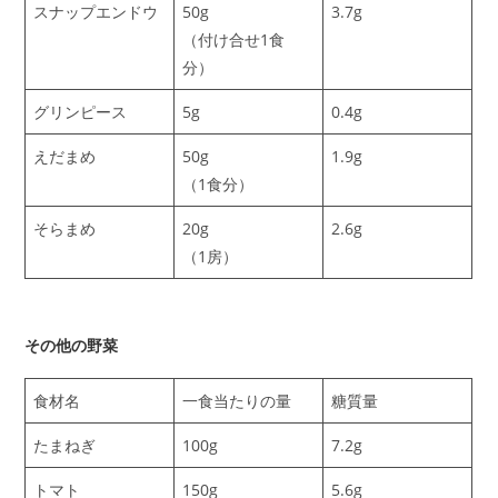
スナップエンドウ
50g
3.7g
（付け合せ1食
分）
グリンピース
5g
0.4g
えだまめ
50g
1.9g
（1食分）
そらまめ
20g
2.6g
（1房）
その他の野菜
食材名
一食当たりの量
糖質量
たまねぎ
100g
7.2g
トマト
150g
5.6g