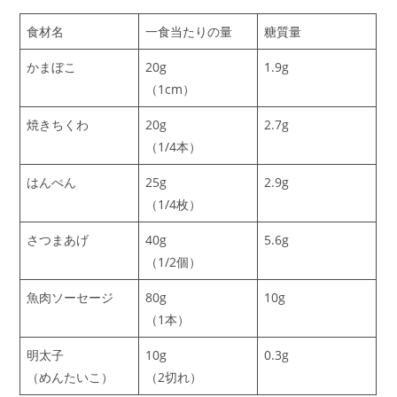
食材名
一食当たりの量
糖質量
かまぼこ
20g
1.9g
（1cm）
焼きちくわ
20g
2.7g
（1/4本）
はんぺん
25g
2.9g
（1/4枚）
さつまあげ
40g
5.6g
（1/2個）
魚肉ソーセージ
80g
10g
（1本）
明太子
10g
0.3g
（めんたいこ）
（2切れ）