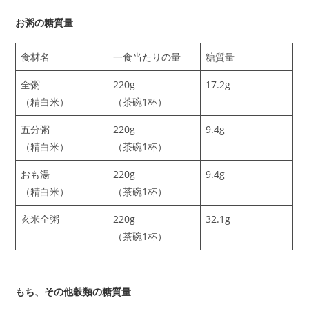
お粥の糖質量
食材名
一食当たりの量
糖質量
全粥
220g
17.2g
（精白米）
（茶碗1杯）
五分粥
220g
9.4g
（精白米）
（茶碗1杯）
おも湯
220g
9.4g
（精白米）
（茶碗1杯）
玄米全粥
220g
32.1g
（茶碗1杯）
もち、その他穀類の糖質量