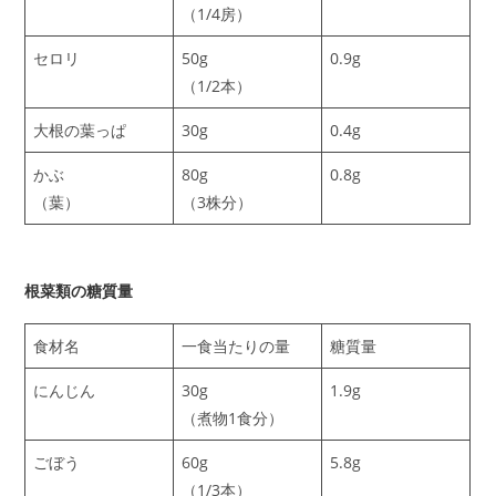
（1/4房）
セロリ
50g
0.9g
（1/2本）
大根の葉っぱ
30g
0.4g
かぶ
80g
0.8g
（葉）
（3株分）
根菜類の糖質量
食材名
一食当たりの量
糖質量
にんじん
30g
1.9g
（煮物1食分）
ごぼう
60g
5.8g
（1/3本）