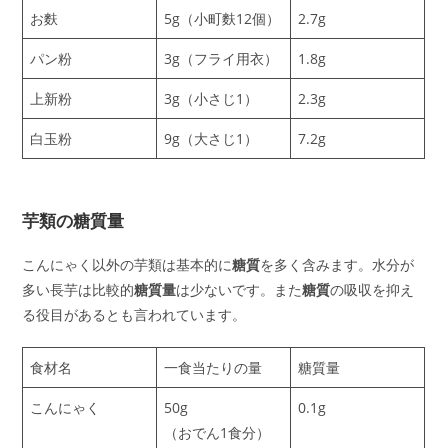
お麩
5g（小町麩12個）
2.7g
パン粉
3g（フライ用衣）
1.8g
上新粉
3g（小さじ1）
2.3g
白玉粉
9g（大さじ1）
7.2g
芋類の糖質量
こんにゃく以外の芋類は基本的に
糖質
を多く含みます。水分が
多い長芋は比較的
糖質量
は少ないです。また
糖質
の吸収を抑え
る役目があるとも言われています。
食材名
一食当たりの量
糖質量
こんにゃく
50g
0.1g
（おでん1食分）