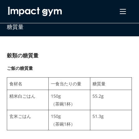
コ
ン
テ
糖質量
ン
ツ
へ
ス
穀類の糖質量
キ
ッ
ご飯の糖質量
プ
食材名
一食当たりの量
糖質量
精米白ごはん
150g
55.2g
（茶碗1杯）
玄米ごはん
150g
51.3g
（茶碗1杯）