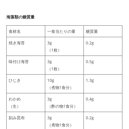
海藻類の糖質量
食材名
一食当たりの量
糖質量
焼き海苔
3g
0.2g
（1枚）
味付け海苔
3g
0.5g
（1枚）
ひじき
10g
1.3g
（煮物1食分）
わかめ
3g
0.4g
（生）
（酢の物1食分）
刻み昆布
3g
0.2g
（煮物1食分）