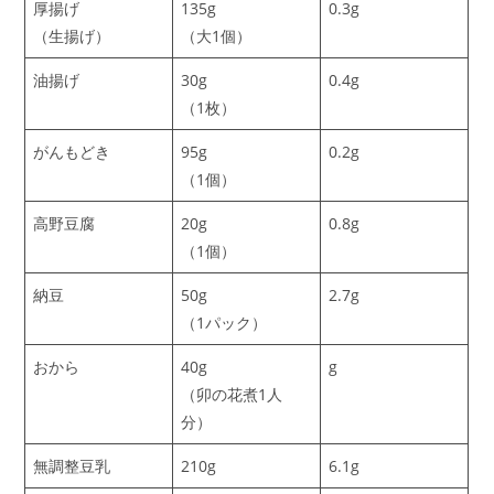
厚揚げ
135g
0.3g
（生揚げ）
（大1個）
油揚げ
30g
0.4g
（1枚）
がんもどき
95g
0.2g
（1個）
高野豆腐
20g
0.8g
（1個）
納豆
50g
2.7g
（1パック）
おから
40g
g
（卯の花煮1人
分）
無調整豆乳
210g
6.1g