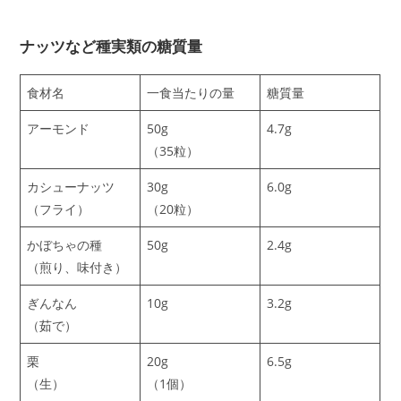
ナッツなど種実類の糖質量
食材名
一食当たりの量
糖質量
アーモンド
50g
4.7g
（35粒）
カシューナッツ
30g
6.0g
（フライ）
（20粒）
かぼちゃの種
50g
2.4g
（煎り、味付き）
ぎんなん
10g
3.2g
（茹で）
栗
20g
6.5g
（生）
（1個）