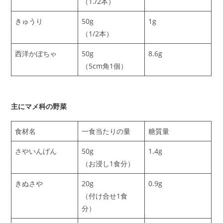
（1./2本）
きゅうり
50g
1g
（1/2本）
西洋かぼちゃ
50g
8.6g
（5cm角1個）
主にマメ科の野菜
食材名
一食当たりの量
糖質量
さやいんげん
50g
1.4g
（お浸し1食分）
きぬさや
20g
0.9g
（付け合せ1食
分）