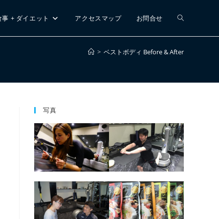
ウ
食事 + ダイエット
アクセスマップ
お問合せ
>
ベストボディ Before & After
ェ
ブ
写真
サ
イ
ト