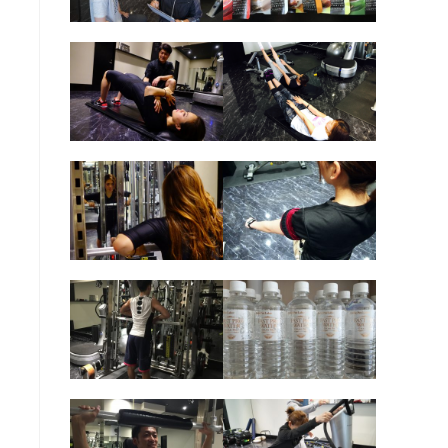
の
検
索
を
ト
グ