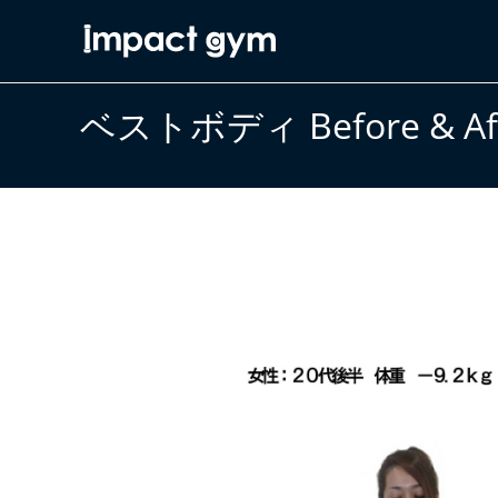
コ
ン
テ
ン
ベストボディ Before & Af
ツ
へ
ス
キ
ッ
プ