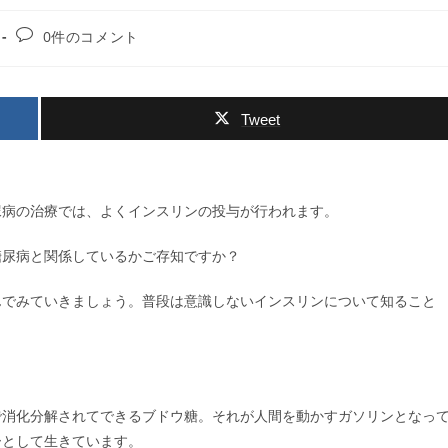
投
0件のコメント
稿
コ
メ
ン
Tweet
ト:
尿病の治療では、よくインスリンの投与が行われます。
糖尿病と関係しているかご存知ですか？
んでみていきましょう。普段は意識しないインスリンについて知ること
で消化分解されてできるブドウ糖。それが人間を動かすガソリンとなっ
ーとして生きています。