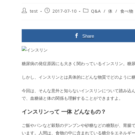
投
投
投
test
2017-07-10
Q&A
/
体
/
食べ物
稿
稿
稿
者:
公
カ
開
テ
日:
ゴ
Share
リ
ー:
糖尿病の発症原因にも大きく関わっているインスリン。糖
しかし、インスリンとは具体的にどんな物質でどのように
今回は、そんな意外と知らないインスリンについて踏み込
で、血糖値と体の関係も理解することができますよ。
インスリンって 一体 どんなもの？
ご飯やパンなど穀類のデンプンや砂糖などの糖類が、胃腸
います。人間は、食物の中に含まれている糖分をエネルギ