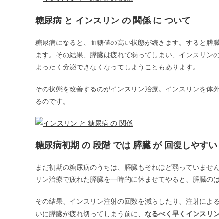
糖尿病 と インスリン の 関係 に ついて
糖尿病になると、血糖値の高い状態が続きます。すると膵
ます。その結果、膵臓は疲れて弱ってしまい、インスリン
まったく分泌できなくなってしまうこともあります。
その状態を改善するのがインスリン治療。インスリンを体
るのです。
糖尿病初期 の 段階 では 膵臓 が 回復しやすい
まだ初期の糖尿病のうちは、膵臓もそれほど弱っていませ
リン治療で疲れた膵臓を一時的に休ませてやると、膵臓の
その結果、インスリン注射の回数を減らしたり、注射によ
いに膵臓が疲れ切ってしまう前に、
なるべく早くインスリ