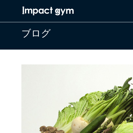
コ
ン
テ
ン
ブログ
ツ
へ
ス
キ
ッ
プ