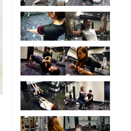
の
検
索
を
ト
グ