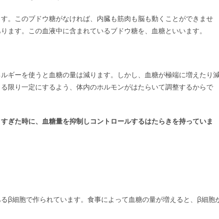
ます。このブドウ糖がなければ、内臓も筋肉も脳も動くことができませ
あります。この血液中に含まれているブドウ糖を、血糖といいます。
ネルギーを使うと血糖の量は減ります。しかし、血糖が極端に増えたり
きる限り一定にするよう、体内のホルモンがはたらいて調整するからで
りすぎた時に、血糖量を抑制しコントロールするはたらきを持っていま
るβ細胞で作られています。食事によって血糖の量が増えると、β細胞