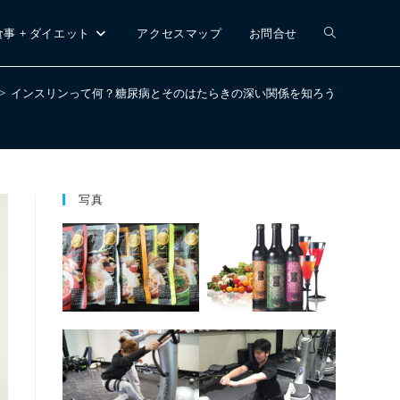
ウ
食事 + ダイエット
アクセスマップ
お問合せ
>
インスリンって何？糖尿病とそのはたらきの深い関係を知ろう
ェ
ブ
写真
サ
イ
ト