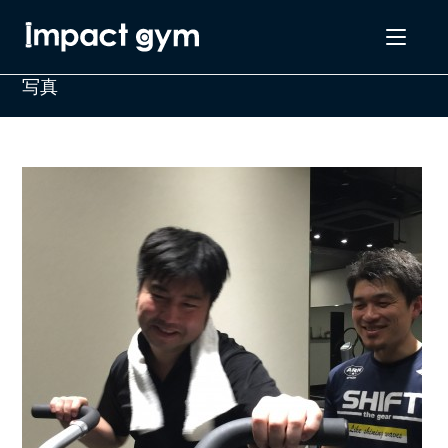
コ
ン
テ
写真
ン
ツ
へ
ス
キ
ッ
プ